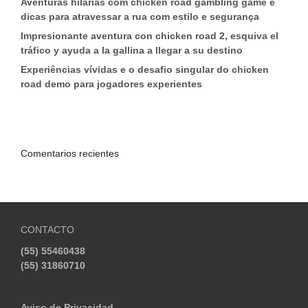
Aventuras hilárias com chicken road gambling game e
dicas para atravessar a rua com estilo e segurança
Impresionante aventura con chicken road 2, esquiva el
tráfico y ayuda a la gallina a llegar a su destino
Experiências vívidas e o desafio singular do chicken
road demo para jogadores experientes
Comentarios recientes
CONTACTO
(55) 55460438
(55) 31860710
Aviso de Privacidad