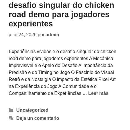
desafio singular do chicken
road demo para jogadores
experientes
julio 24, 2026
por
admin
Experiências vívidas e o desafio singular do chicken
road demo para jogadores experientes A Mecânica
Imprevisível e o Apelo do Desafio A Importância da
Precisão e do Timing no Jogo O Fascínio do Visual
Retrô e da Nostalgia O Impacto da Estética Pixel Art
na Experiência do Jogo A Comunidade e o
Compartilhamento de Experiências …
Leer más
Uncategorized
Deja un comentario