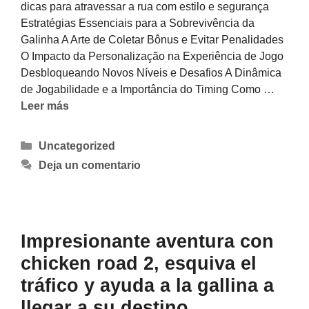
dicas para atravessar a rua com estilo e segurança
Estratégias Essenciais para a Sobrevivência da
Galinha A Arte de Coletar Bônus e Evitar Penalidades
O Impacto da Personalização na Experiência de Jogo
Desbloqueando Novos Níveis e Desafios A Dinâmica
de Jogabilidade e a Importância do Timing Como …
Leer más
Uncategorized
Deja un comentario
Impresionante aventura con
chicken road 2, esquiva el
tráfico y ayuda a la gallina a
llegar a su destino