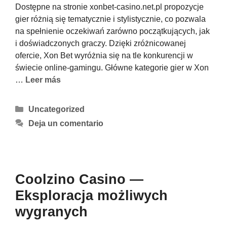
Dostępne na stronie xonbet-casino.net.pl propozycje
gier różnią się tematycznie i stylistycznie, co pozwala
na spełnienie oczekiwań zarówno początkujących, jak
i doświadczonych graczy. Dzięki zróżnicowanej
ofercie, Xon Bet wyróżnia się na tle konkurencji w
świecie online-gamingu. Główne kategorie gier w Xon
…
Leer más
Uncategorized
Deja un comentario
Coolzino Casino —
Eksploracja możliwych
wygranych