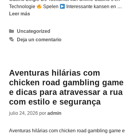
Technologie
Spelen
Interessante kansen en …
Leer más
Uncategorized
Deja un comentario
Aventuras hilárias com
chicken road gambling game
e dicas para atravessar a rua
com estilo e segurança
julio 24, 2026
por
admin
Aventuras hilárias com chicken road gambling game e