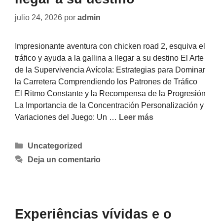
julio 24, 2026
por
admin
Impresionante aventura con chicken road 2, esquiva el
tráfico y ayuda a la gallina a llegar a su destino El Arte
de la Supervivencia Avícola: Estrategias para Dominar
la Carretera Comprendiendo los Patrones de Tráfico
El Ritmo Constante y la Recompensa de la Progresión
La Importancia de la Concentración Personalización y
Variaciones del Juego: Un …
Leer más
Uncategorized
Deja un comentario
Experiências vívidas e o