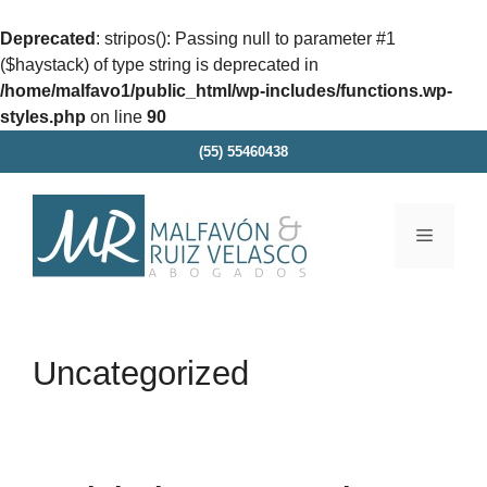
Deprecated
: stripos(): Passing null to parameter #1
($haystack) of type string is deprecated in
/home/malfavo1/public_html/wp-includes/functions.wp-
styles.php
on line
90
(55) 55460438
Uncategorized