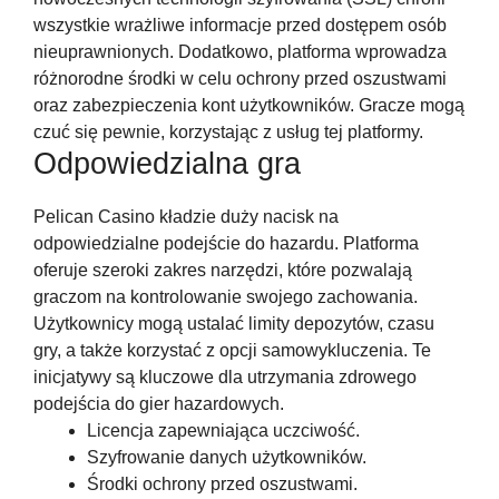
wszystkie wrażliwe informacje przed dostępem osób
nieuprawnionych. Dodatkowo, platforma wprowadza
różnorodne środki w celu ochrony przed oszustwami
oraz zabezpieczenia kont użytkowników. Gracze mogą
czuć się pewnie, korzystając z usług tej platformy.
Odpowiedzialna gra
Pelican Casino kładzie duży nacisk na
odpowiedzialne podejście do hazardu. Platforma
oferuje szeroki zakres narzędzi, które pozwalają
graczom na kontrolowanie swojego zachowania.
Użytkownicy mogą ustalać limity depozytów, czasu
gry, a także korzystać z opcji samowykluczenia. Te
inicjatywy są kluczowe dla utrzymania zdrowego
podejścia do gier hazardowych.
Licencja zapewniająca uczciwość.
Szyfrowanie danych użytkowników.
Środki ochrony przed oszustwami.