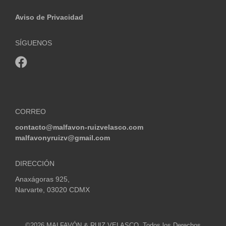
Aviso de Privacidad
SÍGUENOS
CORREO
contacto@malfavon-ruizvelasco.com
malfavonyruizv@gmail.com
DIRECCIÓN
Anaxágoras 925,
Narvarte, 03020 CDMX
©2026 MALFAVÓN & RUIZ VELASCO. Todos los Derechos