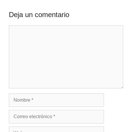
Deja un comentario