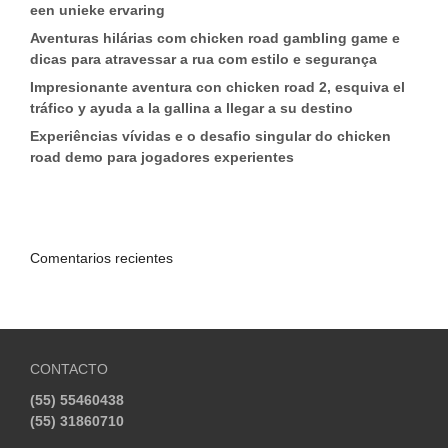
een unieke ervaring
Aventuras hilárias com chicken road gambling game e
dicas para atravessar a rua com estilo e segurança
Impresionante aventura con chicken road 2, esquiva el
tráfico y ayuda a la gallina a llegar a su destino
Experiências vívidas e o desafio singular do chicken
road demo para jogadores experientes
Comentarios recientes
CONTACTO
(55) 55460438
(55) 31860710