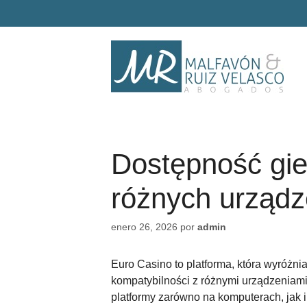
Dostępność gie
różnych urządz
enero 26, 2026
por
admin
Euro Casino to platforma, która wyróżnia 
kompatybilności z różnymi urządzeniami
platformy zarówno na komputerach, jak 