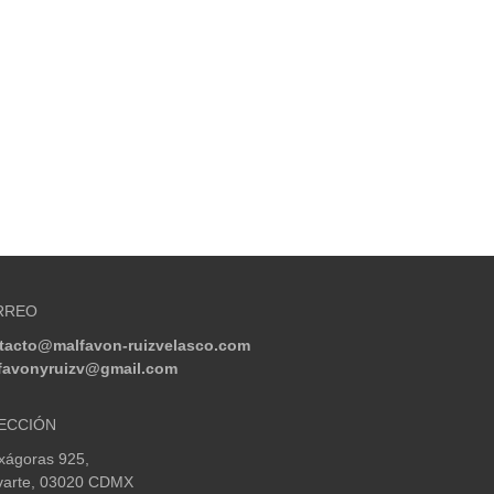
RREO
tacto@malfavon-ruizvelasco.com
favonyruizv@gmail.com
ECCIÓN
xágoras 925,
varte, 03020 CDMX