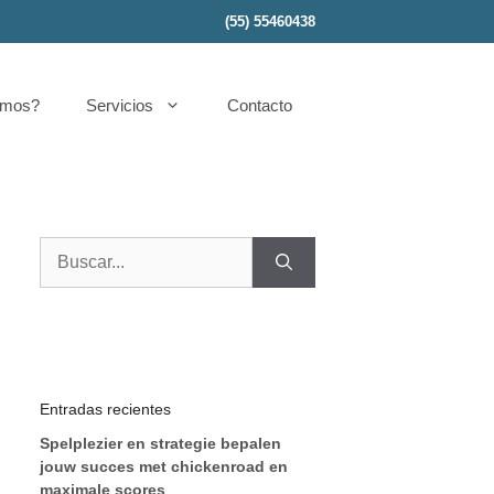
(55) 55460438
omos?
Servicios
Contacto
Entradas recientes
Spelplezier en strategie bepalen
jouw succes met chickenroad en
maximale scores