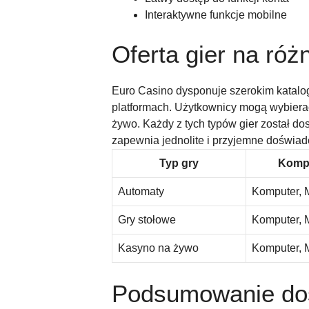
Interaktywne funkcje mobilne
Oferta gier na ró
Euro Casino dysponuje szerokim katalogi
platformach. Użytkownicy mogą wybiera
żywo. Każdy z tych typów gier został do
zapewnia jednolite i przyjemne doświad
Typ gry
Kompa
Automaty
Komputer, 
Gry stołowe
Komputer, 
Kasyno na żywo
Komputer, 
Podsumowanie do