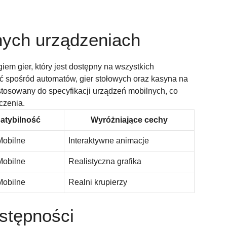
żnych urządzeniach
em gier, który jest dostępny na wszystkich
ć spośród automatów, gier stołowych oraz kasyna na
stosowany do specyfikacji urządzeń mobilnych, co
czenia.
tybilność
Wyróżniające cechy
Mobilne
Interaktywne animacje
Mobilne
Realistyczna grafika
Mobilne
Realni krupierzy
stępności