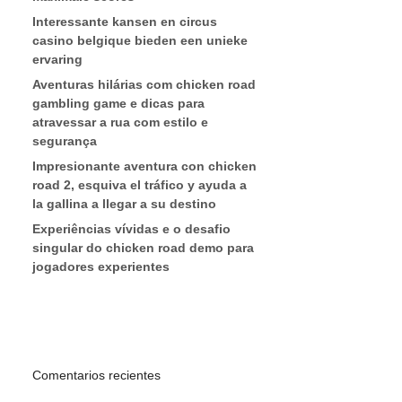
Interessante kansen en circus
casino belgique bieden een unieke
ervaring
Aventuras hilárias com chicken road
gambling game e dicas para
atravessar a rua com estilo e
segurança
Impresionante aventura con chicken
road 2, esquiva el tráfico y ayuda a
la gallina a llegar a su destino
Experiências vívidas e o desafio
singular do chicken road demo para
jogadores experientes
Comentarios recientes