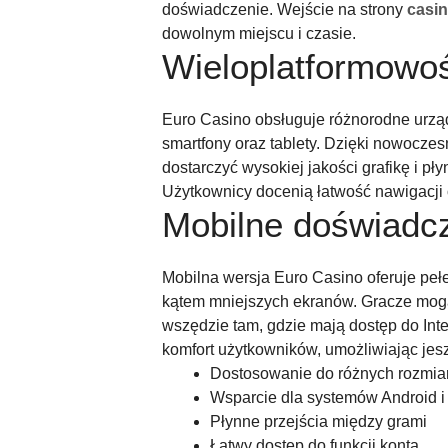
doświadczenie. Wejście na strony
casin
dowolnym miejscu i czasie.
Wieloplatformowo
Euro Casino obsługuje różnorodne urządz
smartfony oraz tablety. Dzięki nowoczes
dostarczyć wysokiej jakości grafikę i pł
Użytkownicy docenią łatwość nawigacji 
Mobilne doświadc
Mobilna wersja Euro Casino oferuje peł
kątem mniejszych ekranów. Gracze mogą 
wszędzie tam, gdzie mają dostęp do Int
komfort użytkowników, umożliwiając jeszc
Dostosowanie do różnych rozmi
Wsparcie dla systemów Android i
Płynne przejścia między grami
Łatwy dostęp do funkcji konta