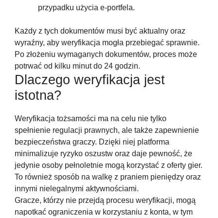
przypadku użycia e-portfela.
Każdy z tych dokumentów musi być aktualny oraz
wyraźny, aby weryfikacja mogła przebiegać sprawnie.
Po złożeniu wymaganych dokumentów, proces może
potrwać od kilku minut do 24 godzin.
Dlaczego weryfikacja jest
istotna?
Weryfikacja tożsamości ma na celu nie tylko
spełnienie regulacji prawnych, ale także zapewnienie
bezpieczeństwa graczy. Dzięki niej platforma
minimalizuje ryzyko oszustw oraz daje pewność, że
jedynie osoby pełnoletnie mogą korzystać z oferty gier.
To również sposób na walkę z praniem pieniędzy oraz
innymi nielegalnymi aktywnościami.
Gracze, którzy nie przejdą procesu weryfikacji, mogą
napotkać ograniczenia w korzystaniu z konta, w tym