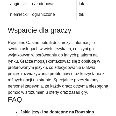
angielski
całodobowe
tak
niemiecki
ograniczone
tak
Wsparcie dla graczy
Royspins Casino potrafi dostarczyć informacji o
swoich usługach w wielu językach, co czyni go
wyjątkowym w porównaniu do innych platform na
rynku. Gracze mogą skontaktować się z obsługą w
preferowanym języku, co zdecydowanie ułatwia
proces rozwiązywania problemów oraz korzystania z
różnych opcji na stronie. Specjalnie przeszkolony
personel zapewnia, że każdy gracz otrzyma niezbędną
pomoc w zrozumieniu oferty oraz zasad gry.
FAQ
Jakie języki są dostępne na Royspins