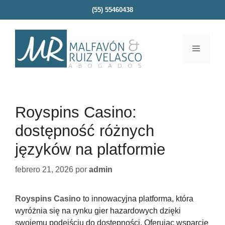
(55) 55460438
Royspins Casino:
dostępność różnych
języków na platformie
febrero 21, 2026
por
admin
Royspins Casino
to innowacyjna platforma, która
wyróżnia się na rynku gier hazardowych dzięki
swojemu podejściu do dostępności. Oferując wsparcie