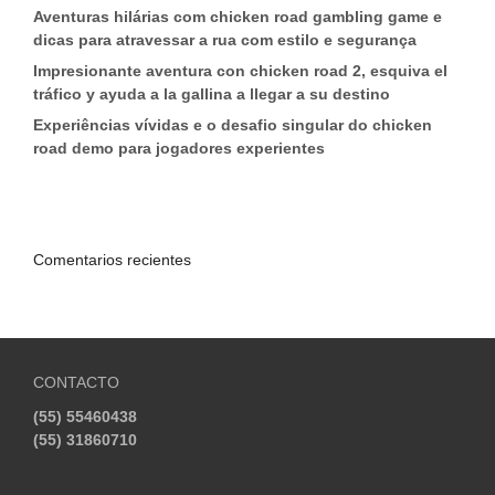
Aventuras hilárias com chicken road gambling game e
dicas para atravessar a rua com estilo e segurança
Impresionante aventura con chicken road 2, esquiva el
tráfico y ayuda a la gallina a llegar a su destino
Experiências vívidas e o desafio singular do chicken
road demo para jogadores experientes
Comentarios recientes
CONTACTO
(55) 55460438
(55) 31860710